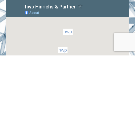
Kanzlei Paderborn
+ 49 5251 1558-0
kanzlei@hwp-partner.de
Im Dörener Feld 3